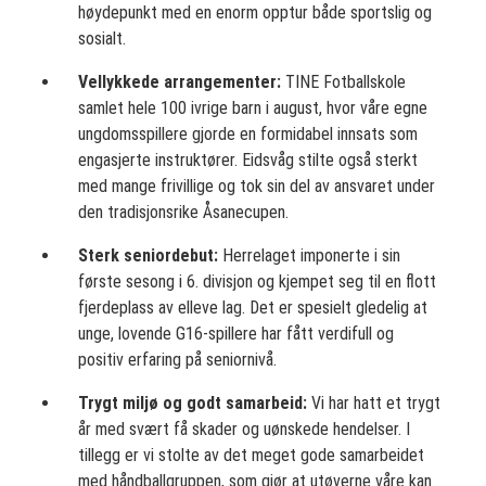
høydepunkt med en enorm opptur både sportslig og
sosialt.
Vellykkede arrangementer:
TINE Fotballskole
samlet hele 100 ivrige barn i august, hvor våre egne
ungdomsspillere gjorde en formidabel innsats som
engasjerte instruktører. Eidsvåg stilte også sterkt
med mange frivillige og tok sin del av ansvaret under
den tradisjonsrike Åsanecupen.
Sterk seniordebut:
Herrelaget imponerte i sin
første sesong i 6. divisjon og kjempet seg til en flott
fjerdeplass av elleve lag. Det er spesielt gledelig at
unge, lovende G16-spillere har fått verdifull og
positiv erfaring på seniornivå.
Trygt miljø og godt samarbeid:
Vi har hatt et trygt
år med svært få skader og uønskede hendelser. I
tillegg er vi stolte av det meget gode samarbeidet
med håndballgruppen, som gjør at utøverne våre kan